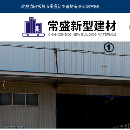
欢迎访问常熟市常盛新型建材有限公司官网!