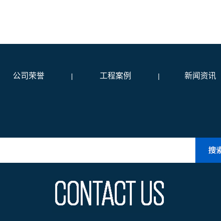
公司荣誉
工程案例
新闻资讯
|
|