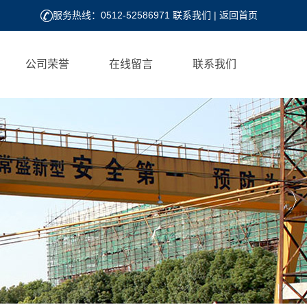
服务热线：0512-52586971
联系我们
|
返回首页
公司荣誉
在线留言
联系我们