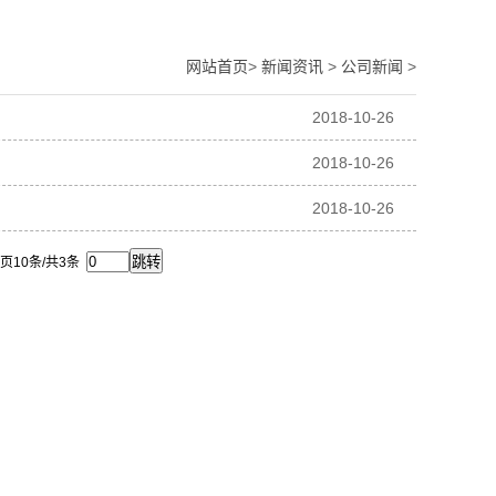
网站首页
>
新闻资讯
>
公司新闻
>
2018-10-26
2018-10-26
2018-10-26
页10条/共3条