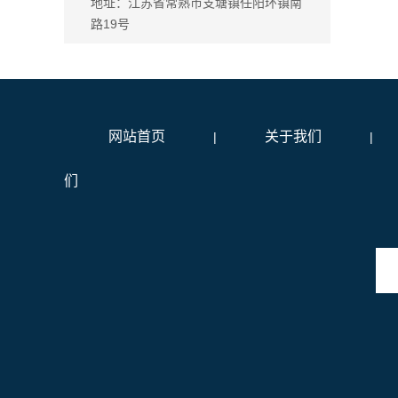
地址：江苏省常熟市支塘镇任阳环镇南
路19号
网站首页
关于我们
|
|
们